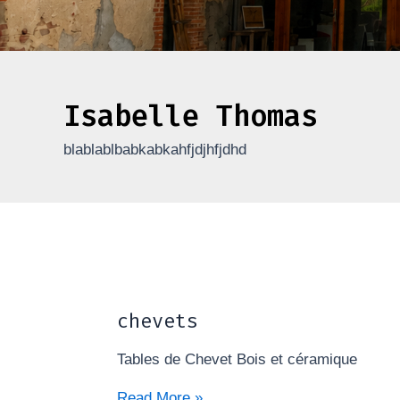
Isabelle Thomas
blablablbabkabkahfjdjhfjdhd
chevets
chevets
Tables de Chevet Bois et céramique
Read More »