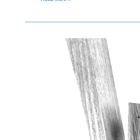
From
Dust/
Sculptures
Céramique
et
Bois
/
Wood
and
Clay