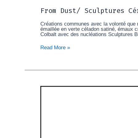
From Dust/ Sculptures Cé
Créations communes avec la volonté que no
émaillée en verte céladon satiné, émaux c
Colbalt avec des nucléations Sculptures B
Read More »
From
Dust
/
Buffet
Bois
et
Céramique
/
wood
and