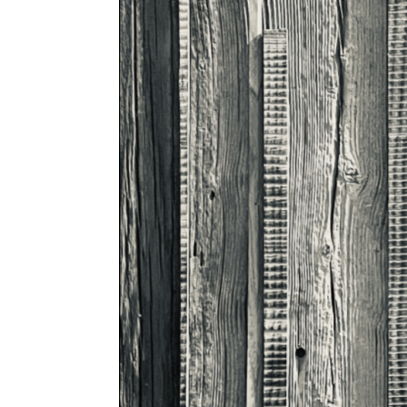
Valthier
/
Tableaux
« leftover »